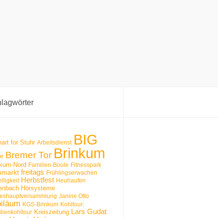
lagwörter
BIG
art for Stuhr
Arbeitsdienst
Brinkum
Bremer Tor
le
nkum-Nord
Familien-Boule
Fitnesspark
hmarkt
freitags
Frühlingserwachen
Herbstfest
lligkeit
Heuhaufen
kenbach Hörsysteme
reshauptversammlung
Janine Otto
biläum
KGS-Brinkum
Kohltour;
Lars Gudat
Kreiszeitung
lienkohltour