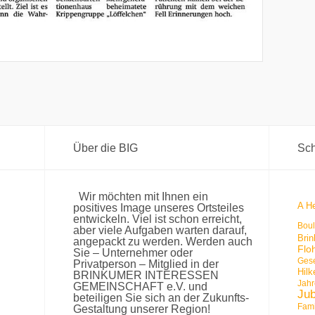
Über die BIG
Sch
Wir möchten mit Ihnen ein
A He
positives Image unseres Ortsteiles
entwickeln. Viel ist schon erreicht,
Bou
aber viele Aufgaben warten darauf,
Bri
angepackt zu werden. Werden auch
Flo
Sie – Unternehmer oder
Gese
Privatperson – Mitglied in der
Hil
BRINKUMER INTERESSEN
Jah
GEMEINSCHAFT e.V. und
Ju
beteiligen Sie sich an der Zukunfts-
Fami
Gestaltung unserer Region!