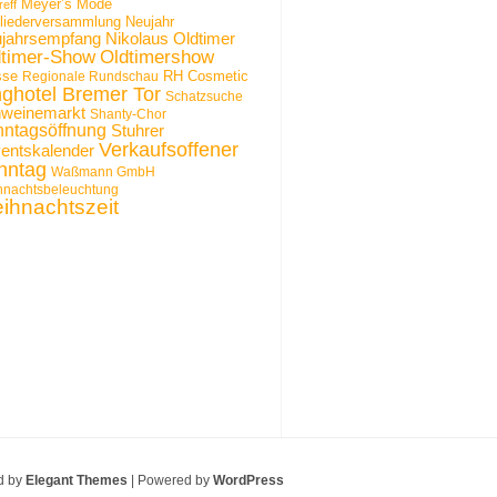
Meyer’s Mode
reff
gliederversammlung
Neujahr
Nikolaus
Oldtimer
jahrsempfang
dtimer-Show
Oldtimershow
sse
RH Cosmetic
Regionale Rundschau
nghotel Bremer Tor
Schatzsuche
weinemarkt
Shanty-Chor
ntagsöffnung
Stuhrer
Verkaufsoffener
entskalender
nntag
Waßmann GmbH
hnachtsbeleuchtung
ihnachtszeit
d by
Elegant Themes
| Powered by
WordPress