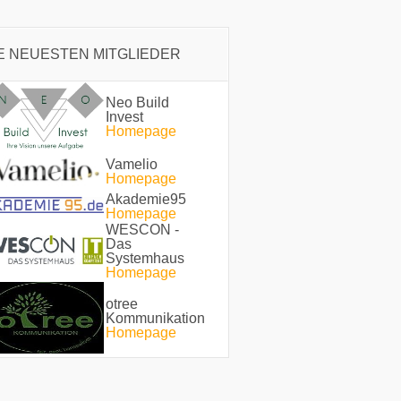
E NEUESTEN MITGLIEDER
Neo Build
Invest
Homepage
Vamelio
Homepage
Akademie95
Homepage
WESCON -
Das
Systemhaus
Homepage
otree
Kommunikation
Homepage