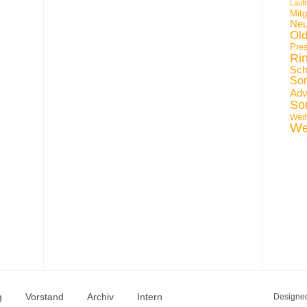
Lauft
Mit
Neu
Ol
Pre
Ri
Sch
Son
Adv
So
Wei
We
g
Vorstand
Archiv
Intern
Designe