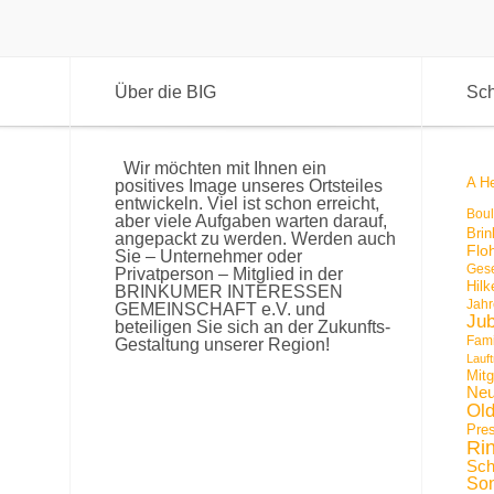
Über die BIG
Sch
Wir möchten mit Ihnen ein
A He
positives Image unseres Ortsteiles
entwickeln. Viel ist schon erreicht,
Bou
aber viele Aufgaben warten darauf,
Bri
angepackt zu werden. Werden auch
Flo
Sie – Unternehmer oder
Gese
Privatperson – Mitglied in der
Hil
BRINKUMER INTERESSEN
Jah
GEMEINSCHAFT e.V. und
Ju
beteiligen Sie sich an der Zukunfts-
Fami
Gestaltung unserer Region!
Lauft
Mit
Neu
Ol
Pre
Ri
Sch
Son