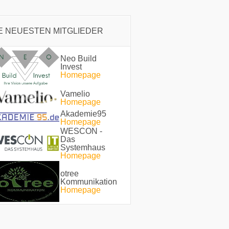
E NEUESTEN MITGLIEDER
Neo Build
Invest
Homepage
Vamelio
Homepage
Akademie95
Homepage
WESCON -
Das
Systemhaus
Homepage
otree
Kommunikation
Homepage