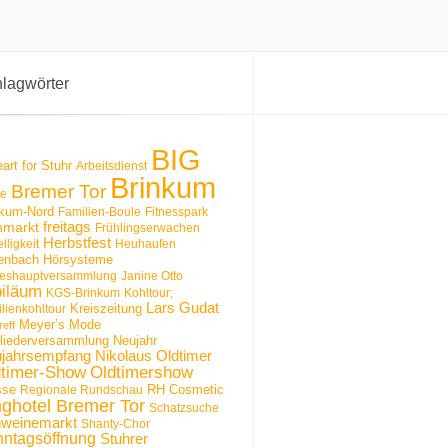
lagwörter
BIG
art for Stuhr
Arbeitsdienst
Brinkum
Bremer Tor
le
nkum-Nord
Familien-Boule
Fitnesspark
hmarkt
freitags
Frühlingserwachen
Herbstfest
lligkeit
Heuhaufen
kenbach Hörsysteme
reshauptversammlung
Janine Otto
biläum
KGS-Brinkum
Kohltour;
Lars Gudat
Kreiszeitung
lienkohltour
Meyer’s Mode
reff
gliederversammlung
Neujahr
Nikolaus
Oldtimer
jahrsempfang
dtimer-Show
Oldtimershow
sse
RH Cosmetic
Regionale Rundschau
nghotel Bremer Tor
Schatzsuche
weinemarkt
Shanty-Chor
ntagsöffnung
Stuhrer